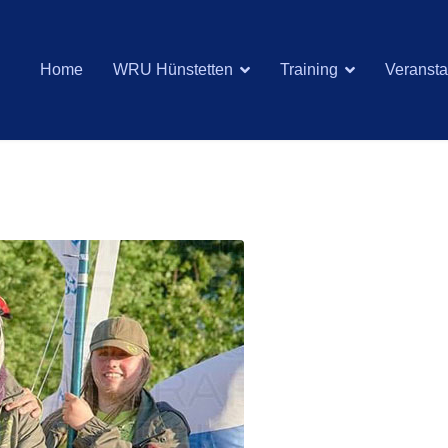
Home
WRU Hünstetten
Training
Veransta