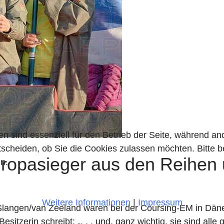
en sind essenziell für den Betrieb der Seite, während a
tscheiden, ob Sie die Cookies zulassen möchten. Bitte 
ropasieger aus den Reihen 
n.
Weitere Informationen
|
Impressum
e Slangen/van Zeeland waren bei der Coursing-EM in Dän
e Besitzerin schreibt: „. . . und, ganz wichtig, sie sind a