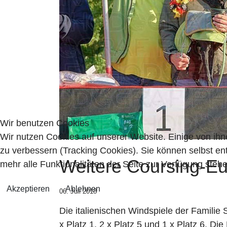
Wir benutzen Cookies
Wir nutzen Cookies auf unserer Website. Einige von ihn
zu verbessern (Tracking Cookies). Sie können selbst en
Weitere Coursing-Eu
mehr alle Funktionalitäten der Seite zur Verfügung stehe
Akzeptieren
Ablehnen
06. Juli 2018
Die italienischen Windspiele der Famili
x Platz 1, 2 x Platz 5 und 1 x Platz 6. Di