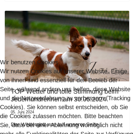
Wir benutzen Cookies
Wir nutzen Cookies auf unserer Website. Einige
von ihnen sind essenziell für den Betrieb der
Seite, während andere uns helfen, diese Website
TOP Wetter und tolle Stimmung beim
und die Nutzererfahrung zu verbessern (Tracking
Jederhundrennen am 30.05.2024
Cookies). Sie können selbst entscheiden, ob Sie
05. Juni 2024
die Cookies zulassen möchten. Bitte beachten
Der Wettergott war auf unserer Seite.
Sie, dass bei einer Ablehnung womöglich nicht