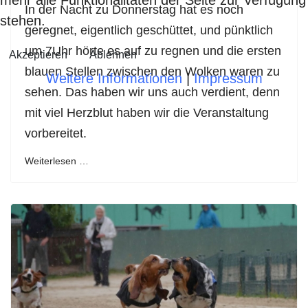
mehr alle Funktionalitäten der Seite zur Verfügung
In der Nacht zu Donnerstag hat es noch
stehen.
geregnet, eigentlich geschüttet, und pünktlich
um 7Uhr hörte es auf zu regnen und die ersten
Akzeptieren
Ablehnen
blauen Stellen zwischen den Wolken waren zu
Weitere Informationen
|
Impressum
sehen. Das haben wir uns auch verdient, denn
mit viel Herzblut haben wir die Veranstaltung
vorbereitet.
Weiterlesen …