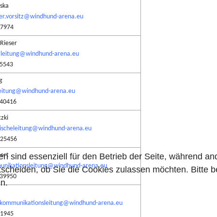
wska
er.vorsitz@windhund-arena.eu
27974
 Rieser
zleitung@windhund-arena.eu
45543
g
eitung@windhund-arena.eu
240416
czki
ischeleitung@windhund-arena.eu
125456
en sind essenziell für den Betrieb der Seite, während a
bert
nikationsleitung@windhund-arena.eu
tscheiden, ob Sie die Cookies zulassen möchten. Bitte 
839950
n.
v.kommunikationsleitung@windhund-arena.eu
91945