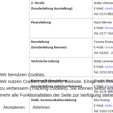
2. Vorsitz
Jesika Ulato
(Sonderleitung Ausstellung)
E-Mail:
zweit
Tel: 0173-88
Finanzleitung
Hans Werner
E-Mail:
finan
Tel: 0177 76
Rennleitung
Yvonne Rüsin
(Sonderleitung Rennen)
E-Mail:
rennl
Tel: 02202 - 
Technische Leitung
Antje Letano
E-Mail:
techn
Tel: 0152-09
Wir benutzen Cookies
Wir nutzen Cookies auf unserer Website. Einige von ihn
Kommunikationsleitung
Claudia Schu
(Sonderleitung Jederhundrennen)
E-Mail:
kommu
zu verbessern (Tracking Cookies). Sie können selbst en
Tel: 0176 98
mehr alle Funktionalitäten der Seite zur Verfügung stehe
Stellv. Kommunikationsleitung
Rita Rüsing
E-Mail:
stell
Akzeptieren
Ablehnen
Tel: 0163-51