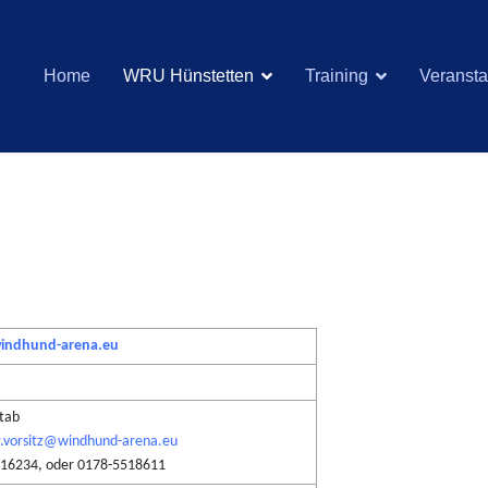
Home
WRU Hünstetten
Training
Veransta
indhund-arena.eu
tab
r.vorsitz@windhund-arena.eu
116234, oder 0178-5518611