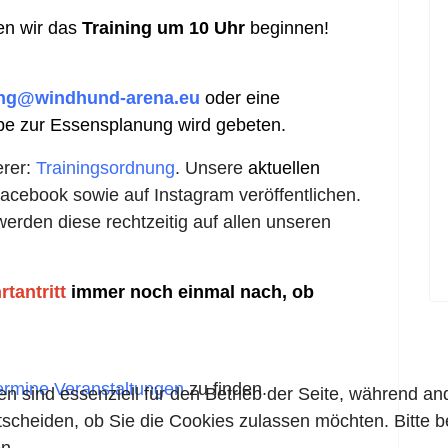
n wir das
Training
um 10 Uhr
beginnen!
ing@windhund-arena.eu
oder eine
e zur Essensplanung wird gebeten.
erer:
Trainingsordnung
. Unsere
aktuellen
Facebook sowie auf Instagram veröffentlichen.
erden diese rechtzeitig auf allen unseren
rtantritt
immer noch einmal nach, ob
ermine Veranstaltungen
zu finden.
en sind essenziell für den Betrieb der Seite, während a
tscheiden, ob Sie die Cookies zulassen möchten. Bitte 
n.