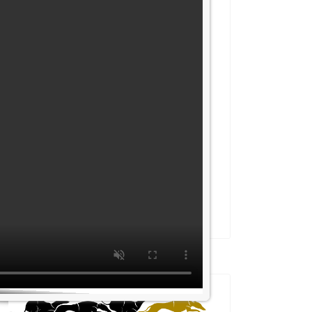
Heute
23°C
Luftdruck:
1020 hPa
Niederschlag:
0 mm
Windrichtung:
N
Geschwindigkeit:
11 km/h
Morgen
31°C
09.08.2026
34°C
© Deutscher Wetterdienst