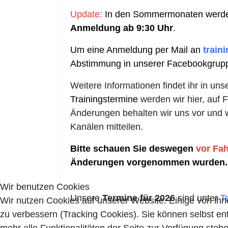
Update:
In den Sommermonaten werde
Anmeldung ab 9:30 Uhr
.
Um eine Anmeldung per Mail an
train
Abstimmung in unserer Facebookgrupp
Weitere Informationen findet ihr in uns
Trainingstermine
werden wir hier, auf 
Änderungen behalten wir uns vor und w
Kanälen mitteilen.
Bitte schauen Sie deswegen
vor Fah
Änderungen vorgenommen wurden.
Wir benutzen Cookies
Unsere
Termine für 2026
sind unter
T
Wir nutzen Cookies auf unserer Website. Einige von ihn
zu verbessern (Tracking Cookies). Sie können selbst en
mehr alle Funktionalitäten der Seite zur Verfügung stehe