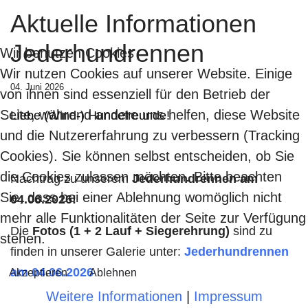
Aktuelle Informationen
Jederhundrennen
Wir benutzen Cookies
Wir nutzen Cookies auf unserer Website. Einige
04. Juni 2026
von ihnen sind essenziell für den Betrieb der
Seite, während andere uns helfen, diese Website
Liebe (Wind-) Hundefreunde!
und die Nutzererfahrung zu verbessern (Tracking
Cookies). Sie können selbst entscheiden, ob Sie
die Cookies zulassen möchten. Bitte beachten
Nachtrag zu unserem
Jederhundrennen am
Sie, dass bei einer Ablehnung womöglich nicht
04.06.2026!
mehr alle Funktionalitäten der Seite zur Verfügung
Die
Fotos (1 + 2 Lauf + Siegerehrung)
sind zu
stehen.
finden in unserer Galerie unter:
Jederhundrennen
am 04.06.2026
Akzeptieren
Ablehnen
Weitere Informationen
|
Impressum