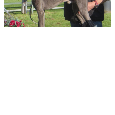
Erfolgreich in Oberhausen!
01. Mai 2017
Devaj 1976 Oxyghen gewinnt die
Grasbahnmeisterschaft in der Whippet A-
Klasse bei den Rüden,
Devaj Galaxy gewinnt die
Grasbahnmeisterschaft bei den Whippet
Senioren Hündinnen mit Bahnrekord von
18,14 sec,
Devaj 1976 Kincsem wird 2. bei den