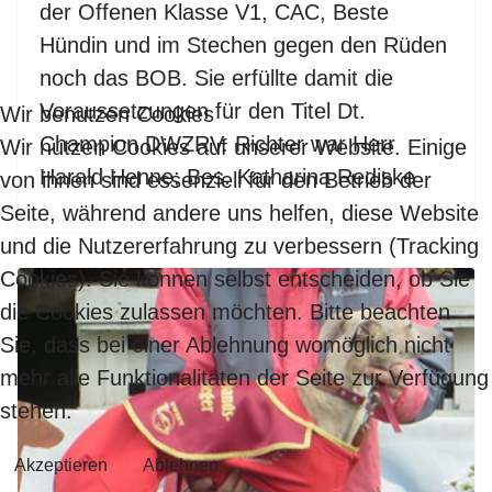
der Offenen Klasse V1, CAC, Beste
Hündin und im Stechen gegen den Rüden
noch das BOB. Sie erfüllte damit die
Voraussetzungen für den Titel Dt.
Wir benutzen Cookies
Champion DWZRV. Richter war Herr
Wir nutzen Cookies auf unserer Website. Einige
Harald Henne; Bes. Katharina Rediske
von ihnen sind essenziell für den Betrieb der
Seite, während andere uns helfen, diese Website
und die Nutzererfahrung zu verbessern (Tracking
Cookies). Sie können selbst entscheiden, ob Sie
die Cookies zulassen möchten. Bitte beachten
Sie, dass bei einer Ablehnung womöglich nicht
mehr alle Funktionalitäten der Seite zur Verfügung
stehen.
Akzeptieren
Ablehnen