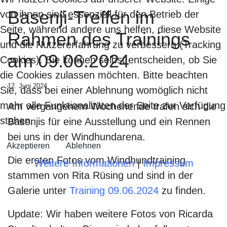
Basenji-Treffen im
von ihnen sind essenziell für den Betrieb der
Seite, während andere uns helfen, diese Website
Rahmen des Trainings
und die Nutzererfahrung zu verbessern (Tracking
am 09.06.2024
Cookies). Sie können selbst entscheiden, ob Sie
die Cookies zulassen möchten. Bitte beachten
12. Juni 2024
Sie, dass bei einer Ablehnung womöglich nicht
mehr alle Funktionalitäten der Seite zur Verfügung
Am vergangenem Wochenende trafen sich die
stehen.
Basenjis für eine Ausstellung und ein Rennen
bei uns in der Windhundarena.
Akzeptieren
Ablehnen
Die ersten Fotos vom Windhundtraining
Weitere Informationen
|
Impressum
stammen von Rita Rüsing und sind in der
Galerie unter
Training 09.06.2024
zu finden.
Update: Wir haben weitere Fotos von Ricarda