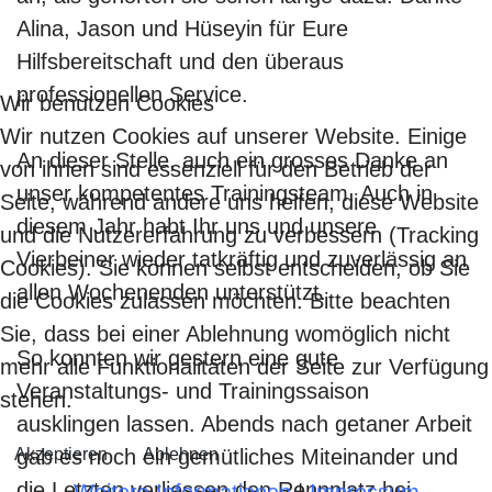
Alina, Jason und Hüseyin für Eure
Hilfsbereitschaft und den überaus
professionellen Service.
Wir benutzen Cookies
Wir nutzen Cookies auf unserer Website. Einige
An dieser Stelle, auch ein grosses Danke an
von ihnen sind essenziell für den Betrieb der
unser kompetentes Trainingsteam. Auch in
Seite, während andere uns helfen, diese Website
diesem Jahr habt Ihr uns und unsere
und die Nutzererfahrung zu verbessern (Tracking
Vierbeiner wieder tatkräftig und zuverlässig an
Cookies). Sie können selbst entscheiden, ob Sie
allen Wochenenden unterstützt.
die Cookies zulassen möchten. Bitte beachten
Sie, dass bei einer Ablehnung womöglich nicht
So konnten wir gestern eine gute
mehr alle Funktionalitäten der Seite zur Verfügung
Veranstaltungs- und Trainingssaison
stehen.
ausklingen lassen. Abends nach getaner Arbeit
Akzeptieren
gab es noch ein gemütliches Miteinander und
Ablehnen
die Letzten verliessen den Rennplatz bei
Weitere Informationen
|
Impressum